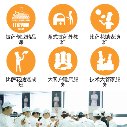
披萨创业精品
意式披萨外教
比萨花抛表演
课
班
班
比萨花抛速成
大客户建店服
技术大管家服
班
务
务