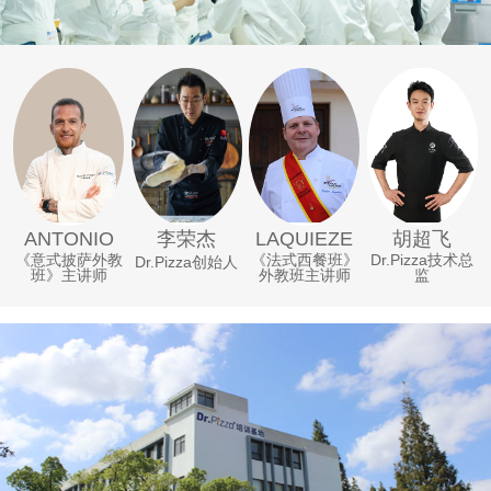
李荣杰
ANTONIO
LAQUIEZE
胡超飞
《意式披萨外教
《法式西餐班》
Dr.Pizza技术总
Dr.Pizza创始人
班》主讲师
外教班主讲师
监