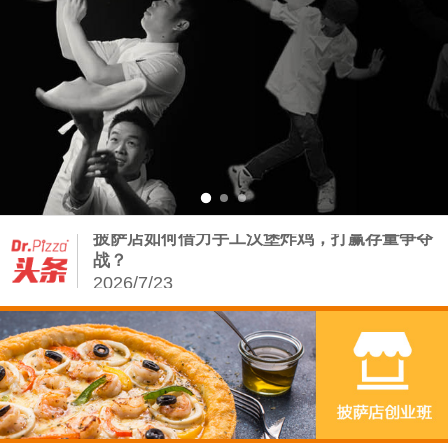
Dr.Pizza2026第三季度培训课程排期：从0
2026/7/13
从饼底到堡胚：披萨店の手工基因——汉堡增
量密码
2026/8/5
披萨店如何借力手工汉堡炸鸡，打赢存量争夺
战？
2026/7/23
复刻正宗拿坡里，从读懂这会呼吸的面团开始
2026/7/20
Dr.Pizza2026第三季度培训课程排期：从0
2026/7/13
从饼底到堡胚：披萨店の手工基因——汉堡增
量密码
2026/8/5