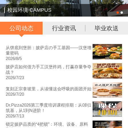
校园环境 CAMPUS
公司动态
行业资讯
毕业欢送
从饼底到堡胚：披萨店の手工基因——汉堡增
量密码
2026/8/5
披萨店如何借力手工汉堡炸鸡，打赢存量争夺
战？
2026/7/23
复刻正宗拿坡里，从读懂这会呼吸的面团开始
2026/7/20
Dr.Pizza2026第三季度培训课程排期：从0到1
筑基，从1到N进阶！
2026/7/13
锁定披萨品质的“4把锁”：环境、设备、原料