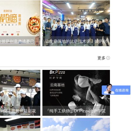
年再会！
即！3天后，我们上海见！
红金披萨创意邀请赛已
让生意落地的比萨技术课丨披萨创
期待来年再聚！
业精品课：从学习到开店，一步到
更多
位！
a比萨学院丨意餐班培训花
『纯手工烘焙』Dr.Pizza比萨学院
の二零一七丨昆明篇