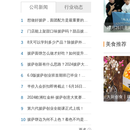
公司新闻
行业动态
1
想做好披萨，面团配方是最重要的吗？
11月26日
2
门店能上架甜口味披萨吗？甜品披萨适合国人口味吗？
3
8天可以学到多少产品？除披萨外，第六代披萨创业班还教授这些……
美食推荐
4
披萨面饼怎么做才好吃？如何提升披萨饼的风味？
5
披萨创新有什么思路？2024披萨大赛创意作品集给你灵感！
6
6.0版披萨创业班首期班已毕业！第二期开放报名！
7
半价入会折扣即将截止！6月16日起恢复原价！速度捡漏！
大厨创食丨
8
2024欧洲红金杯·披萨创意大奖赛圆满结束！期待下次再会！
啦！风味众
9
第六代披萨创业全能课正式上线！
发货~
10
披萨饼边为何不上色？着色不均是什么缘故？
更多