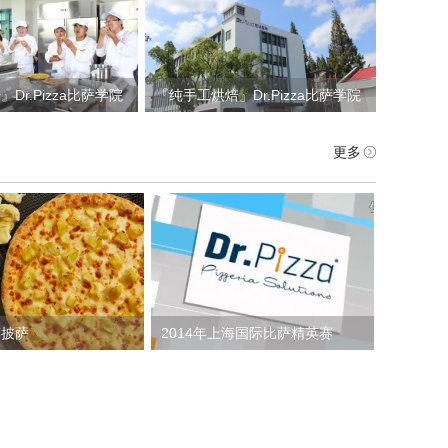
Dr.Pizza比萨学院
『纯手工烘焙』Dr.Pizza比萨学院
丨北京篇
の二零一七丨上海篇
更多
莲披萨
2014年上海国际比萨精英赛