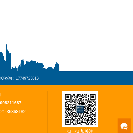
QQ咨询：17749723613
询
008211687
021-36368182
扫一扫 加关注