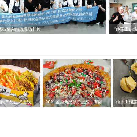
意式披萨入门班现场花絮
『纯手工烘焙』
の二零一七
鸡肉产品正式上线
2021圣诞新品披萨上线，有颜
纯手工榴
多，可炸可烤，冷链
值，有场景，有故事……