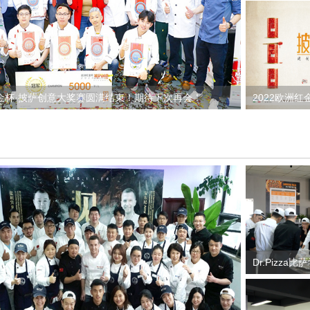
幕！我们明
红金杯·披萨创意大奖赛圆满结束！期待下次再会！
2022欧洲
圆满落幕！
Dr.Pizz
絮