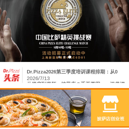
Dr.Pizza2026第三季度培训课程排期：从0
2026/7/13
从饼底到堡胚：披萨店の手工基因——汉堡增
量密码
2026/8/5
披萨店如何借力手工汉堡炸鸡，打赢存量争夺
战？
2026/7/23
复刻正宗拿坡里，从读懂这会呼吸的面团开始
2026/7/20
Dr.Pizza2026第三季度培训课程排期：从0
2026/7/13
从饼底到堡胚：披萨店の手工基因——汉堡增
量密码
2026/8/5