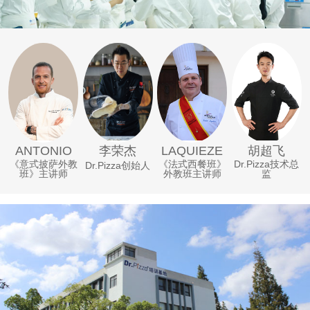
李荣杰
ANTONIO
LAQUIEZE
胡超飞
《意式披萨外教
《法式西餐班》
Dr.Pizza技术总
Dr.Pizza创始人
班》主讲师
外教班主讲师
监