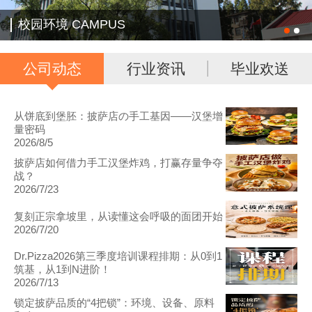
校园环境 CAMPUS
公司动态
行业资讯
毕业欢送
从饼底到堡胚：披萨店の手工基因——汉堡增
量密码
2026/8/5
披萨店如何借力手工汉堡炸鸡，打赢存量争夺
战？
2026/7/23
复刻正宗拿坡里，从读懂这会呼吸的面团开始
2026/7/20
Dr.Pizza2026第三季度培训课程排期：从0到1
筑基，从1到N进阶！
2026/7/13
锁定披萨品质的“4把锁”：环境、设备、原料