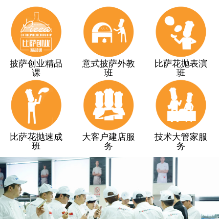
披萨创业精品
意式披萨外教
比萨花抛表演
课
班
班
比萨花抛速成
大客户建店服
技术大管家服
班
务
务