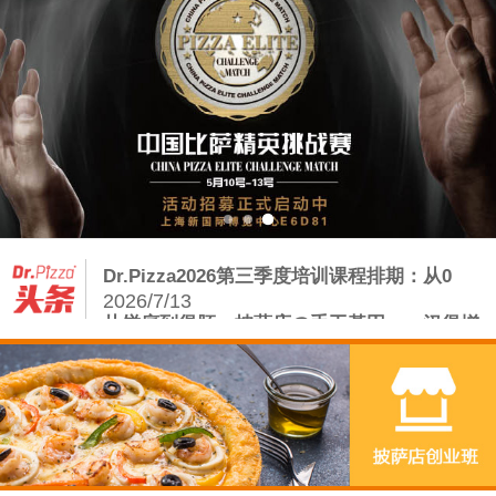
Dr.Pizza2026第三季度培训课程排期：从0
2026/7/13
从饼底到堡胚：披萨店の手工基因——汉堡增
量密码
2026/8/5
披萨店如何借力手工汉堡炸鸡，打赢存量争夺
战？
2026/7/23
复刻正宗拿坡里，从读懂这会呼吸的面团开始
2026/7/20
Dr.Pizza2026第三季度培训课程排期：从0
2026/7/13
从饼底到堡胚：披萨店の手工基因——汉堡增
量密码
2026/8/5