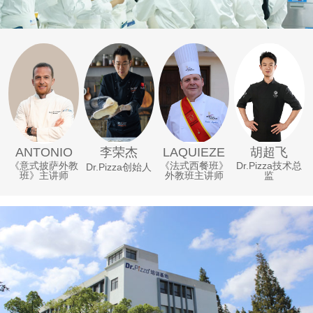
李荣杰
ANTONIO
LAQUIEZE
胡超飞
《意式披萨外教
《法式西餐班》
Dr.Pizza技术总
Dr.Pizza创始人
班》主讲师
外教班主讲师
监