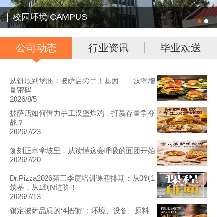
校园环境 CAMPUS
公司动态
行业资讯
毕业欢送
从饼底到堡胚：披萨店の手工基因——汉堡增
量密码
2026/8/5
披萨店如何借力手工汉堡炸鸡，打赢存量争夺
战？
2026/7/23
复刻正宗拿坡里，从读懂这会呼吸的面团开始
2026/7/20
Dr.Pizza2026第三季度培训课程排期：从0到1
筑基，从1到N进阶！
2026/7/13
锁定披萨品质的“4把锁”：环境、设备、原料