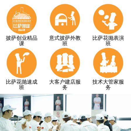
披萨创业精品
意式披萨外教
比萨花抛表演
课
班
班
比萨花抛速成
大客户建店服
技术大管家服
班
务
务