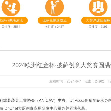
比萨花抛表演班
比萨花抛速成班
大客户建店服务
关注度：2584
关注度：2427
关注度：2191
态
2024欧洲红金杯·披萨创意大奖赛圆
发布时间：2024-6-7 点击：
249次 T
利罐装蔬菜工业协会（ANICAV）主办、Dr.Pizza创食学院承办
海·Dr.Chef大厨创食应用研发中心举办并圆满落幕。‍