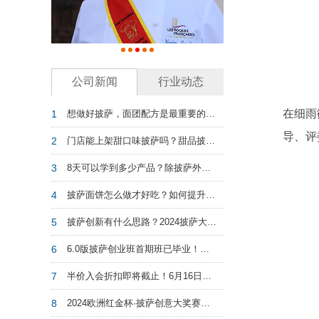
公司新闻
行业动态
在细雨
1
想做好披萨，面团配方是最重要的吗？
导、评
2
门店能上架甜口味披萨吗？甜品披萨适合国人口味吗？
3
8天可以学到多少产品？除披萨外，第六代披萨创业班还教授这些……
4
披萨面饼怎么做才好吃？如何提升披萨饼的风味？
5
披萨创新有什么思路？2024披萨大赛创意作品集给你灵感！
6
6.0版披萨创业班首期班已毕业！第二期开放报名！
7
半价入会折扣即将截止！6月16日起恢复原价！速度捡漏！
8
2024欧洲红金杯·披萨创意大奖赛圆满结束！期待下次再会！