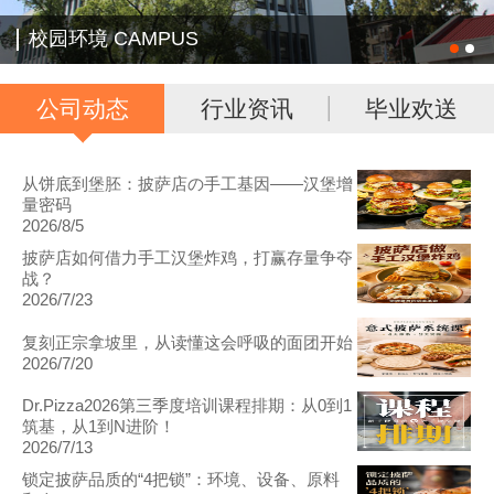
校园环境 CAMPUS
公司动态
行业资讯
毕业欢送
从饼底到堡胚：披萨店の手工基因——汉堡增
量密码
2026/8/5
披萨店如何借力手工汉堡炸鸡，打赢存量争夺
战？
2026/7/23
复刻正宗拿坡里，从读懂这会呼吸的面团开始
2026/7/20
Dr.Pizza2026第三季度培训课程排期：从0到1
筑基，从1到N进阶！
2026/7/13
锁定披萨品质的“4把锁”：环境、设备、原料