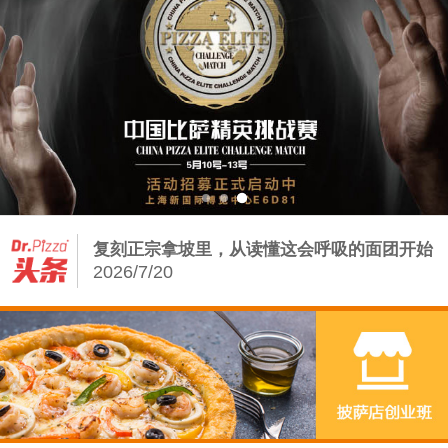
Dr.Pizza2026第三季度培训课程排期：从0
2026/7/13
从饼底到堡胚：披萨店の手工基因——汉堡增
量密码
2026/8/5
披萨店如何借力手工汉堡炸鸡，打赢存量争夺
战？
2026/7/23
复刻正宗拿坡里，从读懂这会呼吸的面团开始
2026/7/20
Dr.Pizza2026第三季度培训课程排期：从0
2026/7/13
从饼底到堡胚：披萨店の手工基因——汉堡增
量密码
2026/8/5