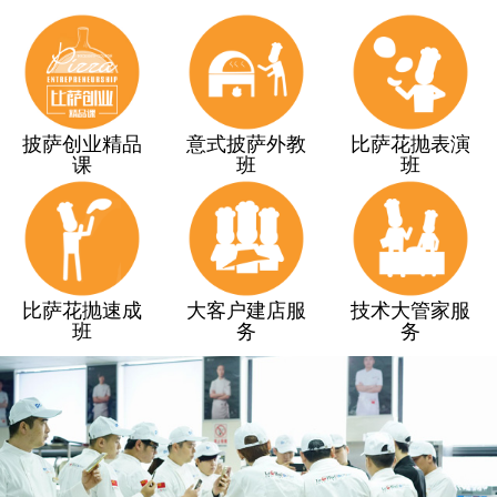
披萨创业精品
意式披萨外教
比萨花抛表演
课
班
班
比萨花抛速成
大客户建店服
技术大管家服
班
务
务