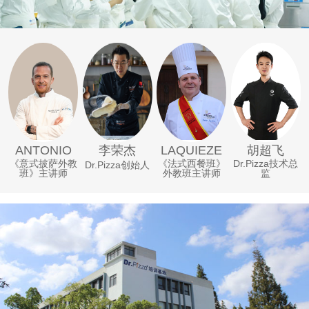
李荣杰
ANTONIO
LAQUIEZE
胡超飞
《意式披萨外教
《法式西餐班》
Dr.Pizza技术总
Dr.Pizza创始人
班》主讲师
外教班主讲师
监